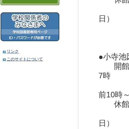
＊館
日）
＊1
＊電
＊
リンク
●小寺池
このサイトについて
開館時
7時
木・
前10時
休館日
＊館
日）