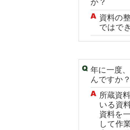
か？
資料の
ではで
年に一度
んですか
所蔵資
いる資
資料を
して作