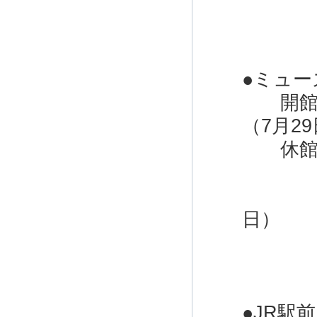
＊1
＊電
＊
●ミュー
開館時
（7月2
休館日
＊
＊館
日）
＊1
＊
＊そ
●JR駅