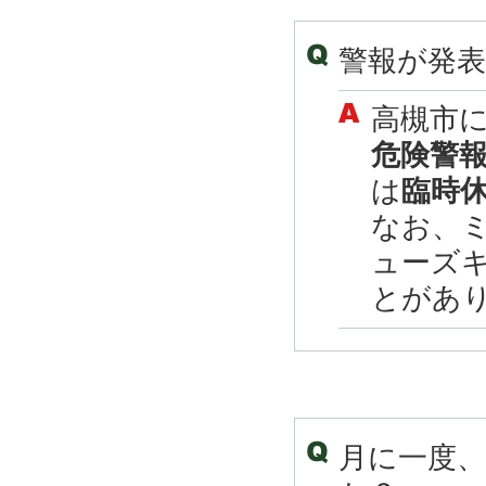
警報が発
高槻市
危険警
は
臨時
なお、
ューズ
とがあ
月に一度