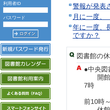
利用者ID
警報が発表
月に一度、
パスワード
年に一度、
ですか？
図書館の
●中央図
開館時
7時
木・
前10時
休館日